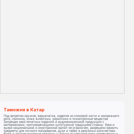
Таможня в Катар
Под запретом оружие, взрывчатка, изделия из слоновой кости и носорожьего
рога, свинина, кожа животных, наркотики и психотропные вещества.
Запрещен ввоз печатных изданий и аудиовизуальной продукции с
материалами, противоречащими культурным традициям страны. Ввоз и
вывоз национальной и иностранной валют не ограничен, разрешено ввозить
предметы для личного пользования, духи и табак в разумных количествах.
Вина и другие спиртные напитки — только по специальному разрешению и