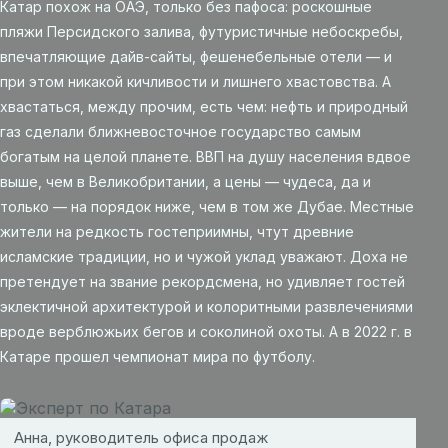
Катар похож на ОАЭ, только без пафоса: роскошные
пляжи Персидского залива, футуристичные небоскребы,
впечатляющие дайв-сайты, фешенебельные отели — и
при этом никакой кичливости и лишнего хвастовства. А
хвастаться, между прочим, есть чем: нефть и природный
газ сделали ближневосточное государство самым
богатым на целой планете. ВВП на душу населения вдвое
выше, чем в Великобритании, а цены — чудеса, да и
только — на порядок ниже, чем в том же Дубае. Местные
жители на редкость гостеприимны, чтут древние
исламские традиции, но и чужой уклад уважают. Доха не
претендует на звание рекордсмена, но удивляет гостей
эклектичной архитектурой и колоритными развлечениями
вроде верблюжьих бегов и соколиной охоты. А в 2022 г. в
Катаре прошел чемпионат мира по футболу.
Анна, руководитель офиса продаж