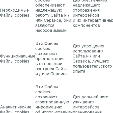
обеспечивают
надлежащего
Необходимые
надлежащую
отображения
Файлы cookies
работу Сайта и /
интерфейсов
или Сервиса, они
и их интерактивны
являются
компонентов
необходимыми
Эти Файлы
Для упрощения
cookies
использования
сохраняют
Функциональные
Сайта и / или
предпочтения
Файлы cookies
Сервиса, лучшего
в отношении
пользовательского
настроек Сайта
опыта
и / или Сервиса
Эти Файлы
cookies
сохраняют
Для дальнейшего
агрегированную
улучшения
Аналитические
информацию
интерфейсов,
Файлы cookies
об использовании
планирования