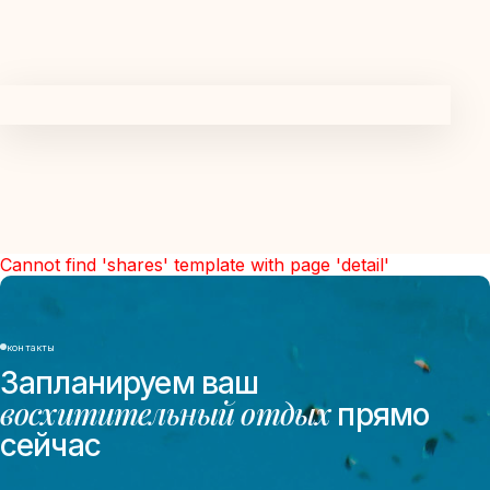
Cannot find 'shares' template with page 'detail'
контакты
Запланируем ваш
восхитительный отдых
прямо
сейчас