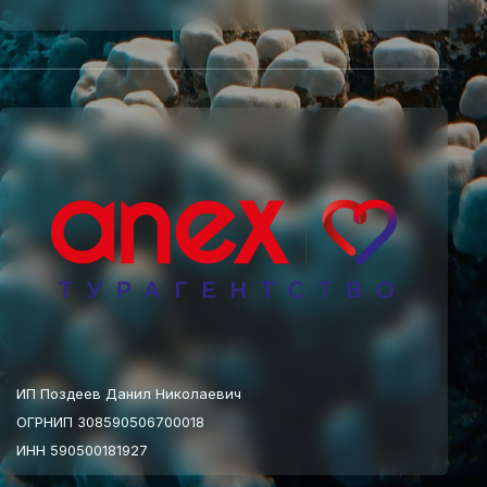
ИП Поздеев Данил Николаевич
ОГРНИП 308590506700018
ИНН 590500181927